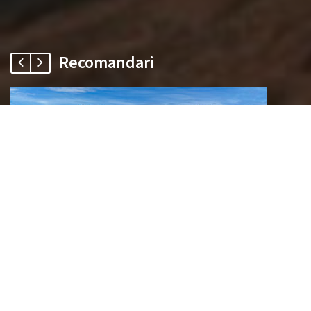
Recomandari
n
Active Traveling
,
Elvetia
,
Europa
,
Travel
Hike spre Säntis, cel mai înalt vârf din